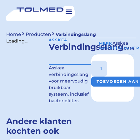
Home
Producten
Verbindingsslang
ASSKEA
Loading...
Asskea
MERK
Verbindingsslang
ARTIKELNUMMER
100215
Asskea
verbindingsslang
voor meervoudig
TOEVOEGEN AAN
bruikbaar
systeem, inclusief
bacteriefilter.
Andere klanten
kochten ook