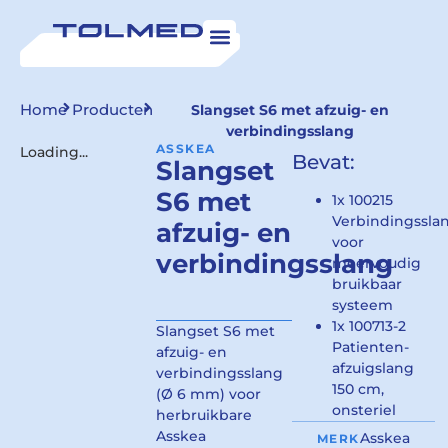
Home
Producten
Slangset S6 met afzuig- en
verbindingsslang
ASSKEA
Loading...
Bevat:
Slangset
S6 met
1x 100215
Verbindingssla
afzuig- en
voor
verbindingsslang
meervoudig
bruikbaar
systeem
1x 100713-2
Slangset S6 met
Patienten-
afzuig- en
afzuigslang
verbindingsslang
150 cm,
(Ø 6 mm) voor
onsteriel
herbruikbare
Asskea
Asskea
MERK