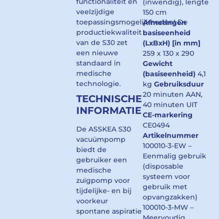
functionaliteit en
(inwendig), lengte
veelzijdige
150 cm
toepassingsmogelijkheden! De
Afmetingen
productiekwaliteit
basiseenheid
van de S30 zet
(LxBxH)
[in mm]
een nieuwe
259 x 130 x 290
standaard in
Gewicht
medische
(basiseenheid)
4,1
technologie.
kg
Gebruiksduur
20 minuten AAN,
TECHNISCHE
40 minuten UIT
INFORMATIE
CE-markering
CE0494
De ASSKEA S30
Artikelnummer
vacuümpomp
100010-3-EW –
biedt de
Eenmalig gebruik
gebruiker een
(disposable
medische
systeem voor
zuigpomp voor
gebruik met
tijdelijke- en bij
opvangzakken)
voorkeur
100010-3-MW –
spontane aspiratie
Meervoudig