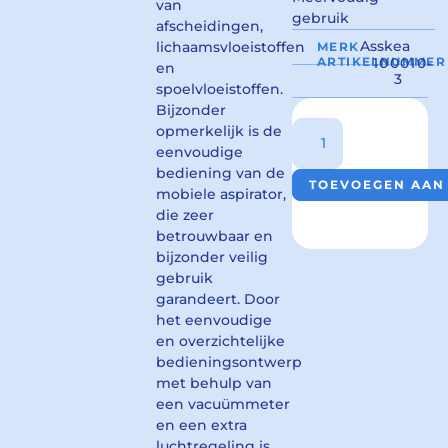
van
gebruik
afscheidingen,
Asskea
lichaamsvloeistoffen
MERK
ARTIKELNUMMER
100010-
en
3
spoelvloeistoffen.
Bijzonder
opmerkelijk is de
eenvoudige
bediening van de
TOEVOEGEN AAN
mobiele aspirator,
die zeer
betrouwbaar en
bijzonder veilig
gebruik
garandeert. Door
het eenvoudige
en overzichtelijke
bedieningsontwerp
met behulp van
een vacuümmeter
en een extra
luchtregeling is