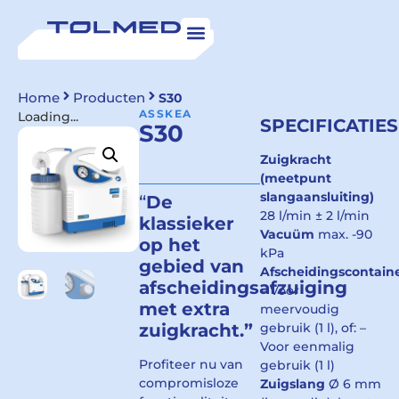
Home
Producten
S30
ASSKEA
Loading...
SPECIFICATIES
S30
Zuigkracht
(meetpunt
slangaansluiting)
“
De
28 l/min ± 2 l/min
klassieker
Vacuüm
max. -90
op het
kPa
gebied van
Afscheidingscontain
afscheidingsafzuiging
– Voor
met
extra
meervoudig
zuigkracht.”
gebruik (1 l), of: –
Voor eenmalig
Profiteer nu van
gebruik (1 l)
compromisloze
Zuigslang
Ø 6 mm