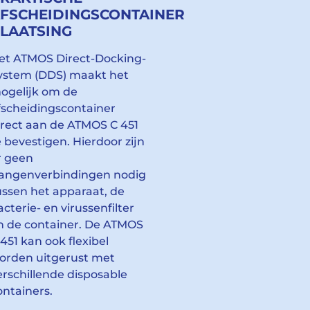
FSCHEIDINGSCONTAINER
LAATSING
et ATMOS Direct-Docking-
ystem (DDS) maakt het
ogelijk om de
fscheidingscontainer
irect aan de ATMOS C 451
e bevestigen. Hierdoor zijn
r geen
langenverbindingen nodig
ussen het apparaat, de
acterie- en virussenfilter
n de container. De ATMOS
 451 kan ook flexibel
orden uitgerust met
erschillende disposable
ontainers.