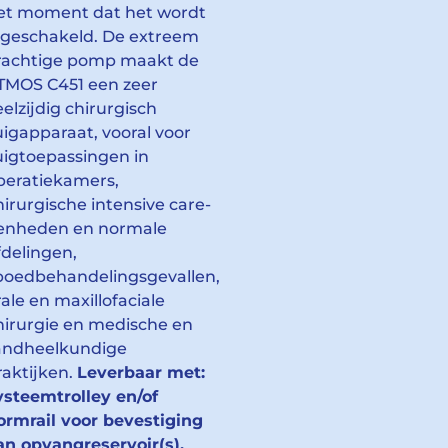
et moment dat het wordt
ngeschakeld. De extreem
rachtige pomp maakt de
TMOS C451 een zeer
eelzijdig chirurgisch
uigapparaat, vooral voor
uigtoepassingen in
peratiekamers,
hirurgische intensive care-
enheden en normale
fdelingen,
poedbehandelingsgevallen,
rale en maxillofaciale
hirurgie en medische en
andheelkundige
raktijken.
Leverbaar met:
ysteemtrolley en/of
ormrail voor bevestiging
an opvangreservoir(s).