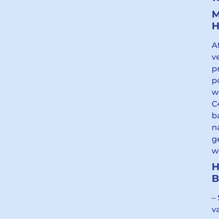
M
A
v
p
p
w
C
b
n
g
w
H
–
v