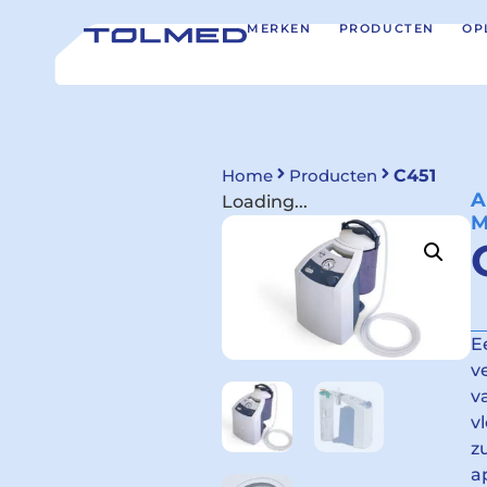
MERKEN
PRODUCTEN
OP
Home
Producten
C451
Loading...
M
E
v
v
v
z
a