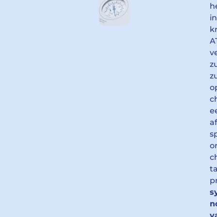
h
i
k
A
v
z
z
o
c
e
a
s
o
c
t
p
s
n
v