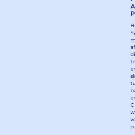
A
P
H
S
m
a
d
t
e
s
t
b
e
C
w
v
c