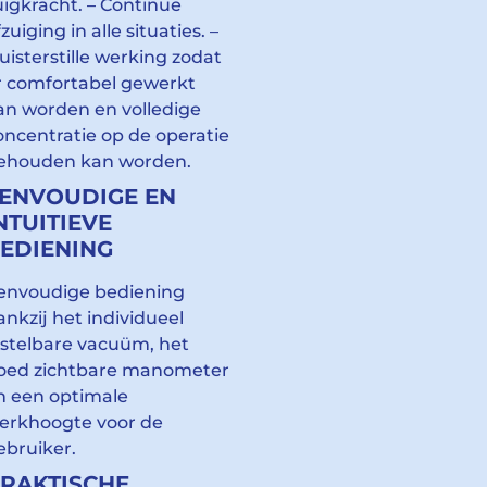
uigkracht. – Continue
zuiging in alle situaties. –
luisterstille werking zodat
r comfortabel gewerkt
an worden en volledige
oncentratie op de operatie
ehouden kan worden.
ENVOUDIGE EN
NTUITIEVE
EDIENING
envoudige bediening
ankzij het individueel
nstelbare vacuüm, het
oed zichtbare manometer
n een optimale
erkhoogte voor de
ebruiker.
RAKTISCHE