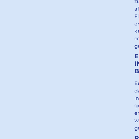
z
af
F
e
k
c
g
E
I
B
E
d
i
g
e
w
g
P