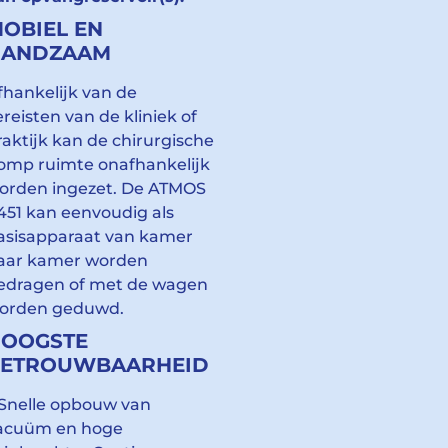
OBIEL EN
HANDZAAM
fhankelijk van de
ereisten van de kliniek of
raktijk kan de chirurgische
omp ruimte onafhankelijk
orden ingezet. De ATMOS
451 kan eenvoudig als
asisapparaat van kamer
aar kamer worden
edragen of met de wagen
orden geduwd.
OOGSTE
BETROUWBAARHEID
 Snelle opbouw van
acuüm en hoge