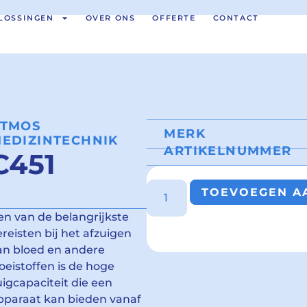
LOSSINGEN
OVER ONS
OFFERTE
CONTACT
ATMOS
MERK
EDIZINTECHNIK
ARTIKELNUMMER
C451
TOEVOEGEN AA
en van de belangrijkste
ereisten bij het afzuigen
an bloed en andere
loeistoffen is de hoge
uigcapaciteit die een
pparaat kan bieden vanaf