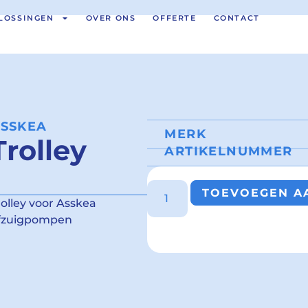
LOSSINGEN
OVER ONS
OFFERTE
CONTACT
SSKEA
MERK
Trolley
ARTIKELNUMMER
TOEVOEGEN AA
rolley voor Asskea
fzuigpompen