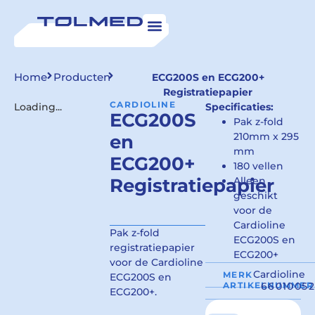
Home
Producten
ECG200S en ECG200+
Registratiepapier
CARDIOLINE
Loading...
Specificaties:
ECG200S
Pak z-fold
210mm x 295
en
mm
ECG200+
180 vellen
Registratiepapier
Alleen
geschikt
voor de
Cardioline
Pak z-fold
ECG200S en
registratiepapier
ECG200+
voor de Cardioline
Cardioline
MERK
ECG200S en
ARTIKELNUMMER
6601005
ECG200+.