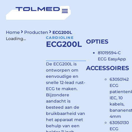
Home
Producten
ECG200L
CARDIOLINE
Loading...
OPTIES
ECG200L
81019594-C
ECG EasyApp
De ECG200L is
ACCESSOIRES
ontworpen om
eenvoudige en
63050142
snelle 12-lead rust-
ECG
ECG te maken.
patienten
Bijzondere
IEC, 10
aandacht is
kabels,
besteed aan de
bananens
bruikbaarheid van
4mm
het apparaat met
63050130
behulp van een
ECG