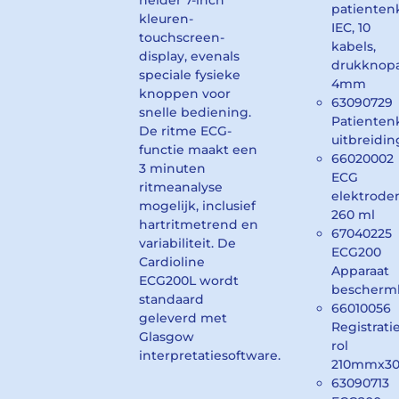
helder 7-inch
patienten
kleuren-
IEC, 10
touchscreen-
kabels,
display, evenals
drukknopa
speciale fysieke
4mm
knoppen voor
63090729
snelle bediening.
Patienten
De ritme ECG-
uitbreidi
functie maakt een
66020002
3 minuten
ECG
ritmeanalyse
elektrode
mogelijk, inclusief
260 ml
hartritmetrend en
67040225
variabiliteit. De
ECG200
Cardioline
Apparaat
ECG200L wordt
bescherm
standaard
66010056
geleverd met
Registrati
Glasgow
rol
interpretatiesoftware.
210mmx3
63090713