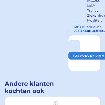
ECG200
L/S/+
Trolley
Ziekenhui
kwaliteit
Cardioline
MERK
ARTIKELNUMMER
8060979
TOEVOEGEN AAN
Andere klanten
kochten ook