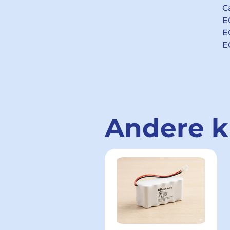
C
E
E
E
Andere k