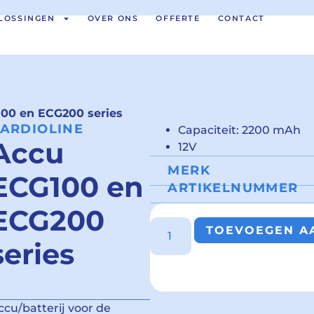
LOSSINGEN
OVER ONS
OFFERTE
CONTACT
00 en ECG200 series
ARDIOLINE
Capaciteit: 2200 mAh
Accu
12V
MERK
ECG100 en
ARTIKELNUMMER
ECG200
TOEVOEGEN AA
series
ccu/batterij voor de