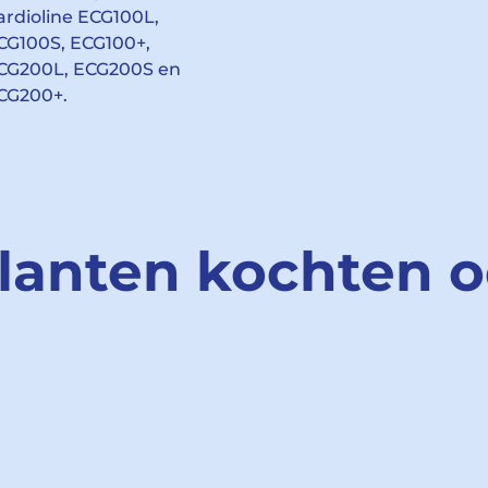
ardioline ECG100L,
CG100S, ECG100+,
CG200L, ECG200S en
CG200+.
lanten kochten 