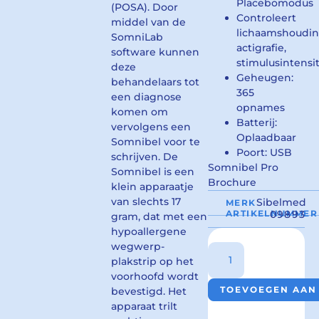
Placebomodus
(POSA). Door
Controleert
middel van de
lichaamshoudin
SomniLab
actigrafie,
software kunnen
stimulusintensit
deze
Geheugen:
behandelaars tot
365
een diagnose
opnames
komen om
Batterij:
vervolgens een
Oplaadbaar
Somnibel voor te
Poort: USB
schrijven. De
Somnibel Pro
Somnibel is een
Brochure
klein apparaatje
van slechts 17
Sibelmed
MERK
ARTIKELNUMMER
09893
gram, dat met een
hypoallergene
wegwerp-
plakstrip op het
voorhoofd wordt
TOEVOEGEN AAN
bevestigd. Het
apparaat trilt