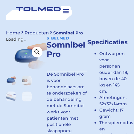
Home
Producten
Somnibel Pro
SIBELMED
Loading...
Specificaties
Somnibel
Pro
Ontworpen
voor
personen
ouder dan 18,
De Somnibel Pro
boven de 40
is voor
kg en 145
behandelaars om
cm.
te onderzoeken of
Afmetingen:
de behandeling
52x32x14mm
met de Somnibel
Gewicht: 17
werkt voor
gram
patiënten met
Therapiemodus
positionele
en
slaapapneu