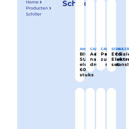
Schiller
Home
Producten
Schiller
AMBU
CARDIOLINE
CARDIOLINE
SCHILLE
BlueSensor
Adapter
Precordial
ECG
SU
naar
zuigelekt
Elektr
elektrode
drukknopaansl
set
60
stuks