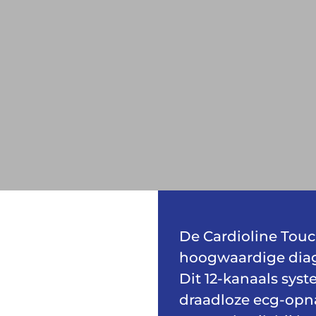
De Cardioline Tou
hoogwaardige diag
Dit 12-kanaals sys
draadloze ecg-opna