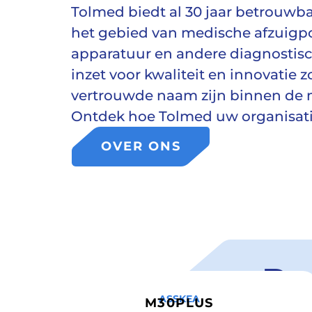
Tolmed biedt al 30 jaar betrouwb
het gebied van medische afzuig
apparatuur en andere diagnostis
inzet voor kwaliteit en innovatie z
vertrouwde naam zijn binnen de 
Ontdek hoe Tolmed uw organisati
OVER ONS
Po
ASSKEA
M30PLUS