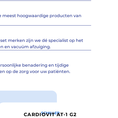
de meest hoogwaardige producten van
set merken zijn we dé specialist op het
n en vacuüm afzuiging.
rsoonlijke benadering en tijdige
ten op de zorg voor uw patiënten.
ten
SCHILLER
CARDIOVIT AT-1 G2