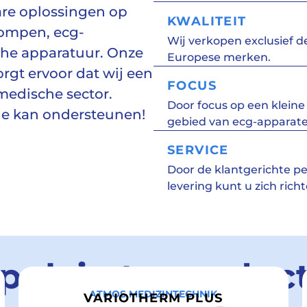
are oplossingen op
KWALITEIT
pompen, ecg-
Wij verkopen exclusief 
che apparatuur. Onze
Europese merken.
orgt ervoor dat wij een
FOCUS
medische sector.
Door focus op een kleine 
e kan ondersteunen!
gebied van ecg-apparate
SERVICE
Door de klantgerichte pe
levering kunt u zich rich
pulairste produc
ATMOS MEDIZINTECHNIK
VARIOTHERM PLUS