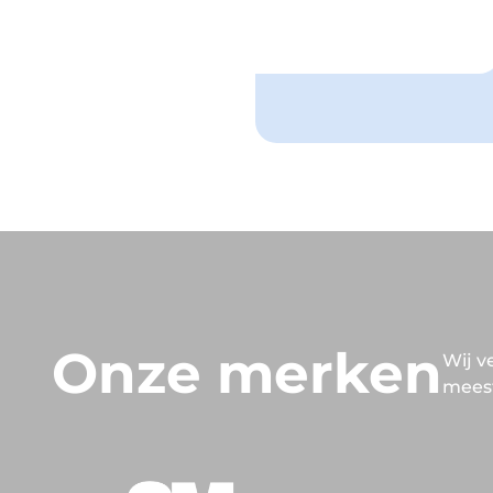
Onze merken
Wij v
mees
BEKIJK MERK